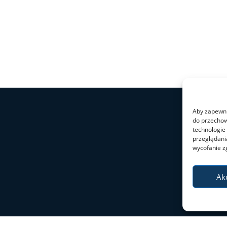
Aby zapewnić
do przechow
technologie
przeglądania
wycofanie z
Ak