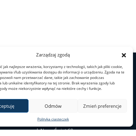
Zarządzaj zgodą
 jak najlepsze wrażenia, korzystamy z technologii, takich jak pliki cookie,
ywania i/lub uzyskiwania dostępu do informacji o urządzeniu. Zgoda na te
 pozwoli nam przetwarzać dane, takie jak zachowanie podczas
 lub unikalne identyfikatory na tej stronie. Brak wyrażenia zgody lub
gody może niekorzystnie wpłynąć na niektóre cechy i funkcje.
ceptuję
Odmów
Zmień preferencje
Polityka ciasteczek
ul. Nowy Świat 69