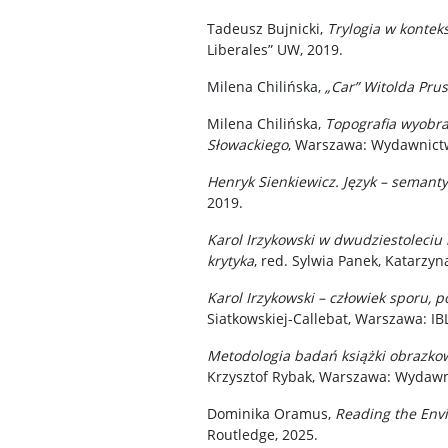
Tadeusz Bujnicki,
Trylogia w kontek
Liberales” UW, 2019.
Milena Chilińska,
„Car” Witolda Pru
Milena Chilińska,
Topografia wyobra
Słowackiego
, Warszawa: Wydawnict
Henryk Sienkiewicz. Język – semant
2019.
Karol Irzykowski w dwudziestoleciu
krytyka
, red. Sylwia Panek, Katarz
Karol Irzykowski – człowiek sporu, 
Siatkowskiej-Callebat, Warszawa: IB
Metodologia badań książki obrazkowe
Krzysztof Rybak, Warszawa: Wydawn
Dominika Oramus,
Reading the Envi
Routledge, 2025.