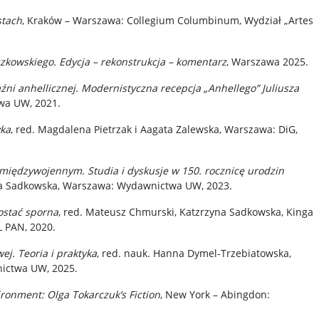
stach
, Kraków – Warszawa: Collegium Columbinum, Wydział „Artes
szkowskiego. Edycja – rekonstrukcja – komentarz
, Warszawa 2025.
źni anhellicznej. Modernistyczna recepcja „Anhellego” Juliusza
wa UW, 2021.
yka
, red. Magdalena Pietrzak i Aagata Zalewska, Warszawa: DiG,
 międzywojennym. Studia i dyskusje w 150. rocznicę urodzin
yna Sadkowska, Warszawa: Wydawnictwa UW, 2023.
postać sporna
, red. Mateusz Chmurski, Katzrzyna Sadkowska, Kinga
L PAN, 2020.
j. Teoria i praktyka
, red. nauk. Hanna Dymel-Trzebiatowska,
ictwa UW, 2025.
ronment: Olga Tokarczuk’s Fiction
, New York – Abingdon: