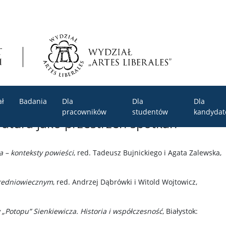
ał
Badania
Dla
Dla
Dla
pracowników
studentów
kandyda
eratura jako przestrzeń spotkań
 – konteksty powieści
, red. Tadeusz Bujnickiego i Agata Zalewska,
średniowiecznym
, red. Andrzej Dąbrówki i Witold Wojtowicz,
„Potopu” Sienkiewicza. Historia i współczesność
, Białystok: