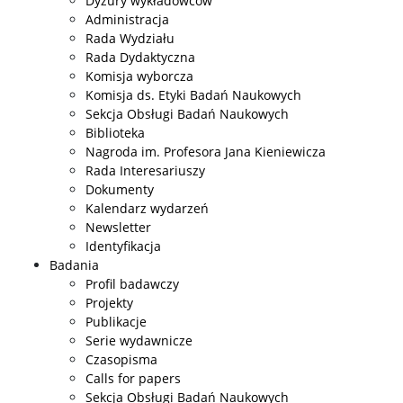
Dyżury wykładowców
Administracja
Rada Wydziału
Studia II stopnia
Rada Dydaktyczna
Komisja wyborcza
Komisja ds. Etyki Badań Naukowych
Minigranty
Sekcja Obsługi Badań Naukowych
Biblioteka
Opłaty
Nagroda im. Profesora Jana Kieniewicza
Rada Interesariuszy
Dokumenty
Dyżury wykładowców
Kalendarz wydarzeń
Newsletter
Identyfikacja
Wsparcie dla studentów
Badania
Profil badawczy
Projekty
Erasmus+
Publikacje
Serie wydawnicze
Czasopisma
Rada Samorządu Studentów
Calls for papers
Sekcja Obsługi Badań Naukowych