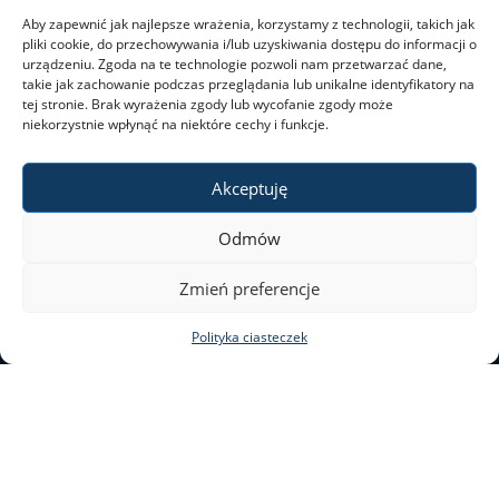
Aby zapewnić jak najlepsze wrażenia, korzystamy z technologii, takich jak
Kalendarz akademicki
pliki cookie, do przechowywania i/lub uzyskiwania dostępu do informacji o
urządzeniu. Zgoda na te technologie pozwoli nam przetwarzać dane,
takie jak zachowanie podczas przeglądania lub unikalne identyfikatory na
tej stronie. Brak wyrażenia zgody lub wycofanie zgody może
Dla kandydatów
niekorzystnie wpłynąć na niektóre cechy i funkcje.
Rekrutacja
Akceptuję
Odmów
Studia I stopnia
Zmień preferencje
Studia II stopnia
Polityka ciasteczek
Aktualności
ul. Nowy Świat 69
00–046 Warszawa
Kontakt
tel. 22 55 20 131