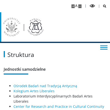
A
Czasopisma
Calls for papers
Sekcja Obsługi Badań Naukowych
Struktura
Dla pracowników
Kadra naukowa
Jednostki samodzielne
Szkolenia i kursy
Ośrodek Badań nad Tradycją Antyczną
Kolegium Artes Liberales
Laboratorium Interdyscyplinarnych Badań Artes
Ogłoszenia
Liberales
Center for Research and Practice in Cultural Continuity