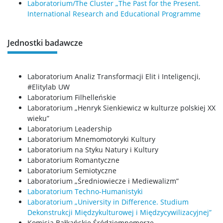
Laboratorium/The Cluster „The Past for the Present.
Instrukcje
International Research and Educational Programme
Dni wolne od pracy
Jednostki badawcze
Dla studentów
Laboratorium Analiz Transformacji Elit i Inteligencji,
#Elitylab UW
Laboratorium Filhelleńskie
Ogłoszenia
Laboratorium „Henryk Sienkiewicz w kulturze polskiej XX
wieku”
Laboratorium Leadership
Dziekanat ds. studenckich
Laboratorium Mnemomotoryki Kultury
Laboratorium na Styku Natury i Kultury
Studia I stopnia
Laboratorium Romantyczne
Laboratorium Semiotyczne
Laboratorium „Średniowiecze i Mediewalizm”
Studia II stopnia
Laboratorium Techno-Humanistyki
Laboratorium „University in Difference. Studium
Dekonstrukcji Międzykulturowej i Międzycywilizacyjnej”
Minigranty
Komisja Bałkańskie Śródziemnomorze