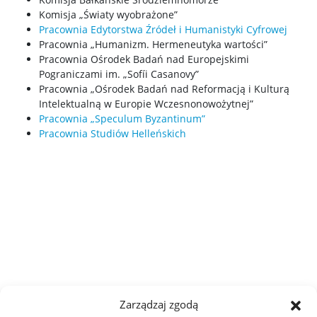
Komisja „Światy wyobrażone”
Pracownia Edytorstwa Źródeł i Humanistyki Cyfrowej
Opłaty
Pracownia „Humanizm. Hermeneutyka wartości”
Pracownia Ośrodek Badań nad Europejskimi
Pograniczami im. „Sofíi Casanovy”
Dyżury wykładowców
Pracownia „Ośrodek Badań nad Reformacją i Kulturą
Intelektualną w Europie Wczesnonowożytnej”
Pracownia „Speculum Byzantinum”
Wsparcie dla studentów
Pracownia Studiów Helleńskich
Erasmus+
Rada Samorządu Studentów
Koła naukowe
Biblioteka Wydziału
Zarządzaj zgodą