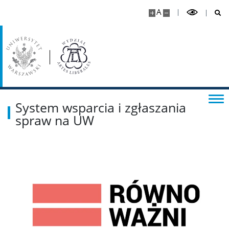
Identyfikacja
A
Badania
Profil badawczy
Projekty
System wsparcia i zgłaszania
spraw na UW
Publikacje
Serie wydawnicze
Czasopisma
Calls for papers