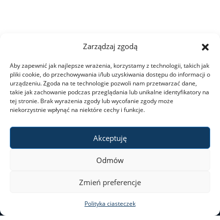
Dla studentów
Ogłoszenia
Zarządzaj zgodą
Aby zapewnić jak najlepsze wrażenia, korzystamy z technologii, takich jak
Dziekanat ds. studenckich
pliki cookie, do przechowywania i/lub uzyskiwania dostępu do informacji o
urządzeniu. Zgoda na te technologie pozwoli nam przetwarzać dane,
takie jak zachowanie podczas przeglądania lub unikalne identyfikatory na
tej stronie. Brak wyrażenia zgody lub wycofanie zgody może
Studia I stopnia
niekorzystnie wpłynąć na niektóre cechy i funkcje.
Studia II stopnia
Akceptuję
Odmów
Minigranty
ul. Nowy Świat 69
Zmień preferencje
00–046 Warszawa
Opłaty
Polityka ciasteczek
tel. 22 55 20 131