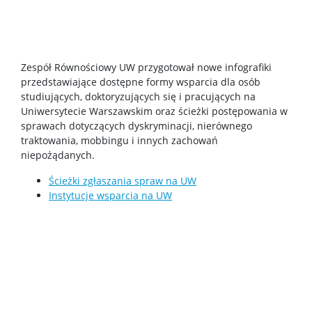
Sekcja Obsługi Badań Naukowych
Zespół Równościowy UW przygotował nowe infografiki
Dla pracowników
przedstawiające dostępne formy wsparcia dla osób
studiujących, doktoryzujących się i pracujących na
Uniwersytecie Warszawskim oraz ścieżki postępowania w
Kadra naukowa
sprawach dotyczących dyskryminacji, nierównego
traktowania, mobbingu i innych zachowań
niepożądanych.
Szkolenia i kursy
Ścieżki zgłaszania spraw na UW
Instytucje wsparcia na UW
Ogłoszenia
Instrukcje
Dni wolne od pracy