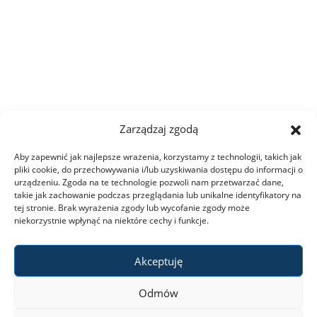
Studia I stopnia
Studia II stopnia
Aktualności
Zarządzaj zgodą
Kontakt
Aby zapewnić jak najlepsze wrażenia, korzystamy z technologii, takich jak
pliki cookie, do przechowywania i/lub uzyskiwania dostępu do informacji o
urządzeniu. Zgoda na te technologie pozwoli nam przetwarzać dane,
takie jak zachowanie podczas przeglądania lub unikalne identyfikatory na
tej stronie. Brak wyrażenia zgody lub wycofanie zgody może
niekorzystnie wpłynąć na niektóre cechy i funkcje.
Akceptuję
Odmów