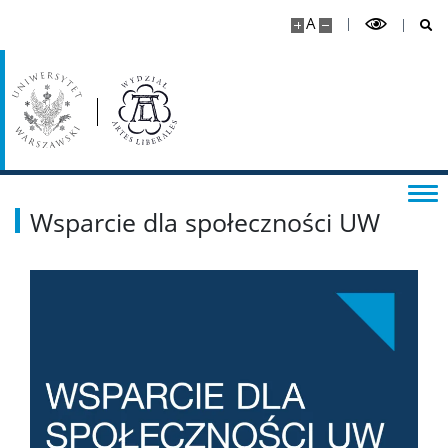
Dla pracowników
A
Kadra naukowa
Szkolenia i kursy
Ogłoszenia
Wsparcie dla społeczności UW
Instrukcje
Dni wolne od pracy
Dla studentów
Ogłoszenia