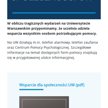
Dziekanat ds. studenckich
W obliczu tragicznych wydarzeń na Uniwersytecie
Warszawskim przypominamy, że uczelnia udziela
Studia I stopnia
wsparcia wszystkim osobom potrzebującym pomocy.
Na UW działają m.in. telefon alarmowy, telefon zaufania
Studia II stopnia
oraz Centrum Pomocy Psychologicznej. Szczegółowe
informacje na temat dostępnych form pomocy znajdują
się w przygotowanej ulotce informacyjnej.
Minigranty
Opłaty
Wsparcie dla społeczności UW (pdf)
Dyżury wykładowców
Wsparcie dla studentów