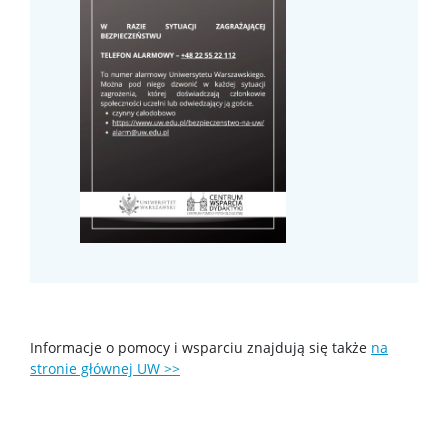
Erasmus+
Rada Samorządu Studentów
Koła naukowe
Biblioteka Wydziału
Kalendarz akademicki
Dla kandydatów
Informacje o pomocy i wsparciu znajdują się także
na
stronie głównej UW >>
Rekrutacja