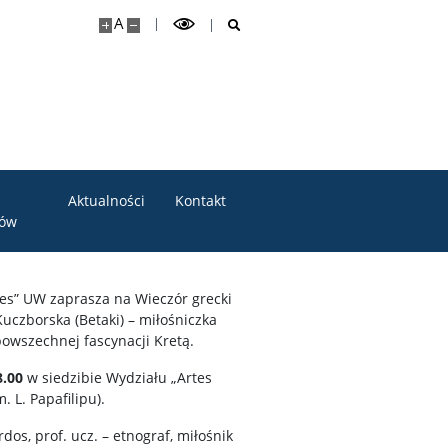
A
Aktualności
Kontakt
tów
les” UW zaprasza na Wieczór grecki
czborska (Betaki) – miłośniczka
owszechnej fascynacji Kretą.
8.00
w siedzibie Wydziału „Artes
. L. Papafilipu).
s, prof. ucz. – etnograf, miłośnik