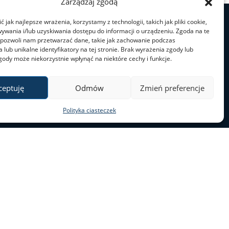
Zarządzaj zgodą
 jak najlepsze wrażenia, korzystamy z technologii, takich jak pliki cookie,
ywania i/lub uzyskiwania dostępu do informacji o urządzeniu. Zgoda na te
 pozwoli nam przetwarzać dane, takie jak zachowanie podczas
 lub unikalne identyfikatory na tej stronie. Brak wyrażenia zgody lub
gody może niekorzystnie wpłynąć na niektóre cechy i funkcje.
ceptuję
Odmów
Zmień preferencje
Polityka ciasteczek
ul. Nowy Świat 69
00–046 Warszawa
tel. 22 55 20 131
al@al.uw.edu.pl
a dostępności