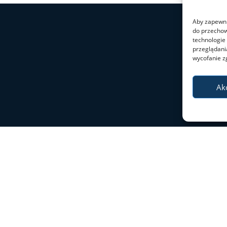
Aby zapewnić
do przechow
technologie
przeglądania
wycofanie z
Ak
Deklaracj