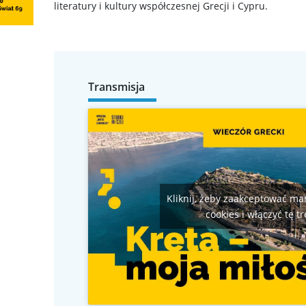
literatury i kultury współczesnej Grecji i Cypru.
Transmisja
Kliknij, żeby zaakceptować mar
cookies i włączyć tę tr