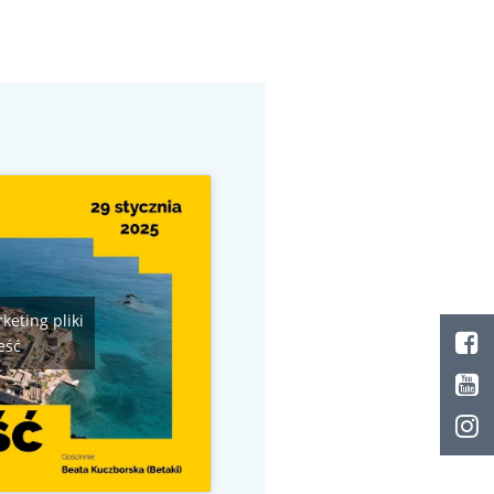
keting pliki
eść