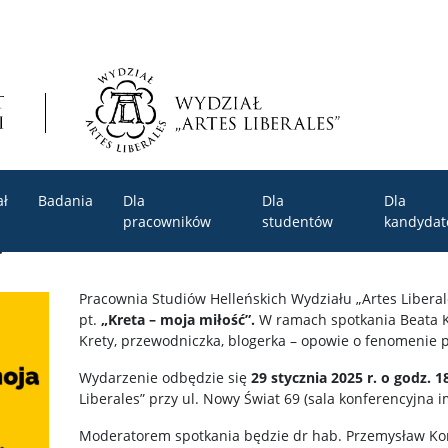
ał
Badania
Dla
Dla
Dla
pracowników
studentów
kandyda
ć
Pracownia Studiów Helleńskich Wydziału „Artes Libera
pt.
„Kreta – moja miłość”.
W ramach spotkania Beata Ku
Krety, przewodniczka, blogerka – opowie o fenomenie p
Wydarzenie odbędzie się
29 stycznia 2025 r. o godz. 1
Liberales” przy ul. Nowy Świat 69 (sala konferencyjna im
Moderatorem spotkania będzie dr hab. Przemysław Kordo