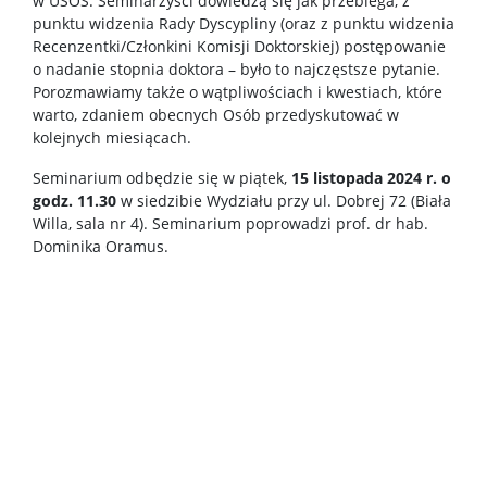
w USOS. Seminarzyści dowiedzą się jak przebiega, z
punktu widzenia Rady Dyscypliny (oraz z punktu widzenia
Recenzentki/Członkini Komisji Doktorskiej) postępowanie
Dyżury wykładowców
o nadanie stopnia doktora – było to najczęstsze pytanie.
Porozmawiamy także o wątpliwościach i kwestiach, które
warto, zdaniem obecnych Osób przedyskutować w
Wsparcie dla studentów
kolejnych miesiącach.
Seminarium odbędzie się w piątek,
15 listopada 2024 r. o
Erasmus+
godz. 11.30
w siedzibie Wydziału przy ul. Dobrej 72 (Biała
Willa, sala nr 4). Seminarium poprowadzi prof. dr hab.
Dominika Oramus.
Rada Samorządu Studentów
Koła naukowe
Biblioteka Wydziału
Kalendarz akademicki