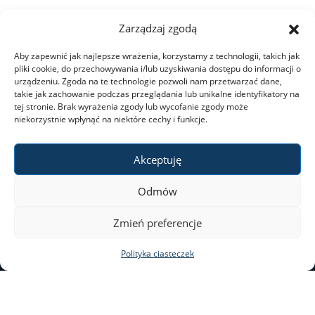
Dla kandydatów
Zarządzaj zgodą
Aby zapewnić jak najlepsze wrażenia, korzystamy z technologii, takich jak
Rekrutacja
pliki cookie, do przechowywania i/lub uzyskiwania dostępu do informacji o
urządzeniu. Zgoda na te technologie pozwoli nam przetwarzać dane,
takie jak zachowanie podczas przeglądania lub unikalne identyfikatory na
tej stronie. Brak wyrażenia zgody lub wycofanie zgody może
Studia I stopnia
niekorzystnie wpłynąć na niektóre cechy i funkcje.
Studia II stopnia
Akceptuję
Odmów
Aktualności
ul. Nowy Świat 69
Zmień preferencje
00–046 Warszawa
Kontakt
Polityka ciasteczek
tel. 22 55 20 131
al@al.uw.edu.pl