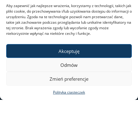
Aby zapewnić jak najlepsze wrażenia, korzystamy z technologii, takich jak
pliki cookie, do przechowywania i/lub uzyskiwania dostępu do informacji o
urządzeniu. Zgoda na te technologie pozwoli nam przetwarzać dane,
takie jak zachowanie podczas przeglądania lub unikalne identyfikatory na
tej stronie. Brak wyrażenia zgody lub wycofanie zgody może
niekorzystnie wpłynąć na niektóre cechy i funkcje.
Akceptuję
Odmów
ul. Nowy Świat 69
Zmień preferencje
00–046 Warszawa
Polityka ciasteczek
tel. 22 55 20 131
al@al.uw.edu.pl
Deklaracja dostępności