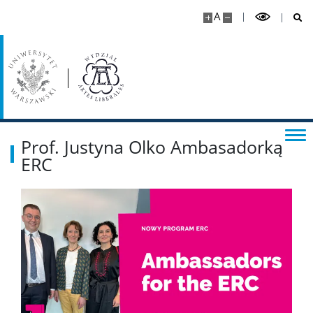
A
Kalendarz akademicki
Dla kandydatów
Rekrutacja
Prof. Justyna Olko Ambasadorką
Studia I stopnia
ERC
Studia II stopnia
Aktualności
Kontakt