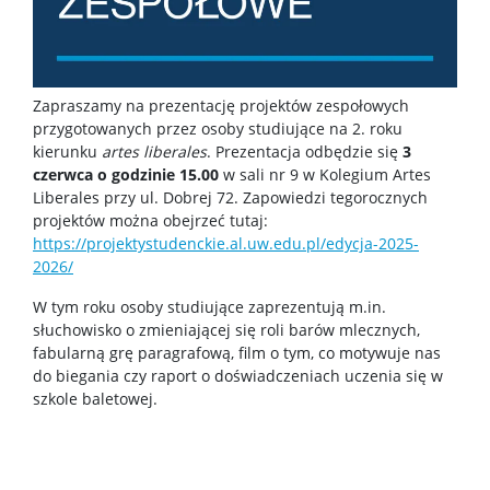
Dla pracowników
Kadra naukowa
Zapraszamy na prezentację projektów zespołowych
przygotowanych przez osoby studiujące na 2. roku
kierunku
artes liberales
. Prezentacja odbędzie się
3
Szkolenia i kursy
czerwca o godzinie 15.00
w sali nr 9 w Kolegium Artes
Liberales przy ul. Dobrej 72. Zapowiedzi tegorocznych
projektów można obejrzeć tutaj:
Ogłoszenia
https://projektystudenckie.al.uw.edu.pl/edycja-2025-
2026/
Instrukcje
W tym roku osoby studiujące zaprezentują m.in.
słuchowisko o zmieniającej się roli barów mlecznych,
fabularną grę paragrafową, film o tym, co motywuje nas
Dni wolne od pracy
do biegania czy raport o doświadczeniach uczenia się w
szkole baletowej.
Dla studentów