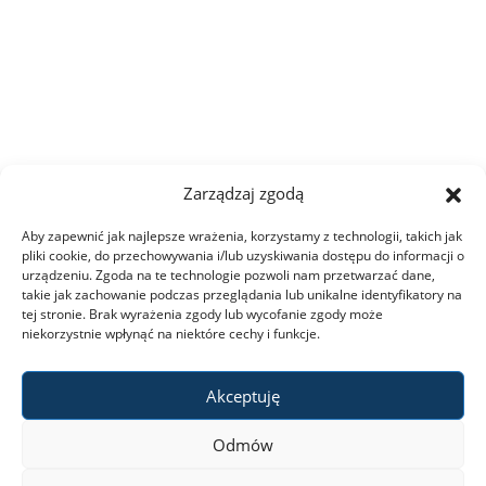
Ogłoszenia
Dziekanat ds. studenckich
Studia I stopnia
Zarządzaj zgodą
Studia II stopnia
Aby zapewnić jak najlepsze wrażenia, korzystamy z technologii, takich jak
pliki cookie, do przechowywania i/lub uzyskiwania dostępu do informacji o
Minigranty
urządzeniu. Zgoda na te technologie pozwoli nam przetwarzać dane,
takie jak zachowanie podczas przeglądania lub unikalne identyfikatory na
tej stronie. Brak wyrażenia zgody lub wycofanie zgody może
Opłaty
niekorzystnie wpłynąć na niektóre cechy i funkcje.
Akceptuję
Dyżury wykładowców
Odmów
Wsparcie dla studentów