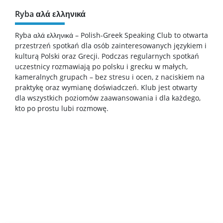
Opłaty
Ryba αλά ελληνικά
Dyżury wykładowców
Ryba αλά ελληνικά – Polish-Greek Speaking Club to otwarta
przestrzeń spotkań dla osób zainteresowanych językiem i
kulturą Polski oraz Grecji. Podczas regularnych spotkań
Wsparcie dla studentów
uczestnicy rozmawiają po polsku i grecku w małych,
kameralnych grupach – bez stresu i ocen, z naciskiem na
praktykę oraz wymianę doświadczeń. Klub jest otwarty
Erasmus+
dla wszystkich poziomów zaawansowania i dla każdego,
kto po prostu lubi rozmowę.
Rada Samorządu Studentów
Koła naukowe
Biblioteka Wydziału
Kalendarz akademicki