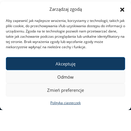
Zarządzaj zgodą
Dla kandydatów
Aby zapewnić jak najlepsze wrażenia, korzystamy z technologii, takich jak
pliki cookie, do przechowywania i/lub uzyskiwania dostępu do informacji o
Rekrutacja
urządzeniu. Zgoda na te technologie pozwoli nam przetwarzać dane,
takie jak zachowanie podczas przeglądania lub unikalne identyfikatory na
tej stronie. Brak wyrażenia zgody lub wycofanie zgody może
niekorzystnie wpłynąć na niektóre cechy i funkcje.
Studia I stopnia
Akceptuję
Studia II stopnia
Odmów
Aktualności
ul. Nowy Świat 69
Zmień preferencje
00–046 Warszawa
Kontakt
Polityka ciasteczek
tel. 22 55 20 131
al@al.uw.edu.pl