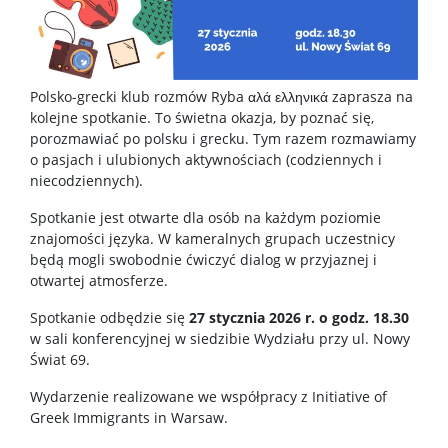
Dni wolne od pracy
Dla studentów
Polsko-grecki klub rozmów Ryba αλά ελληνικά zaprasza na
kolejne spotkanie. To świetna okazja, by poznać się,
porozmawiać po polsku i grecku. Tym razem rozmawiamy
Ogłoszenia
o pasjach i ulubionych aktywnościach (codziennych i
niecodziennych).
Dziekanat ds. studenckich
Spotkanie jest otwarte dla osób na każdym poziomie
znajomości języka. W kameralnych grupach uczestnicy
będą mogli swobodnie ćwiczyć dialog w przyjaznej i
Studia I stopnia
otwartej atmosferze.
Spotkanie odbędzie się
27 stycznia 2026 r. o godz. 18.30
Studia II stopnia
w sali konferencyjnej w siedzibie Wydziału przy ul. Nowy
Świat 69.
Minigranty
Wydarzenie realizowane we współpracy z Initiative of
Greek Immigrants in Warsaw.