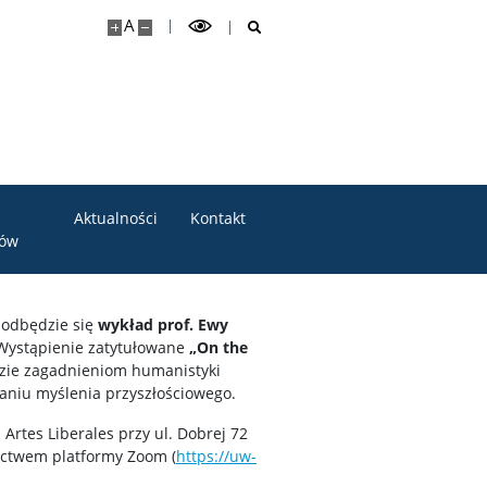
A
Aktualności
Kontakt
tów
 odbędzie się
wykład prof. Ewy
 Wystąpienie zatytułowane
„On the
ie zagadnieniom humanistyki
owaniu myślenia przyszłościowego.
Artes Liberales przy ul. Dobrej 72
nictwem platformy Zoom (
https://uw-