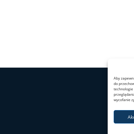
Aby zapewnić
do przechow
technologie
przeglądania
wycofanie z
Ak