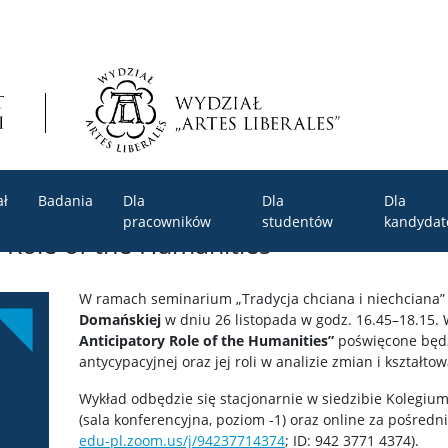
ał
Badania
Dla
Dla
Dla
pracowników
studentów
kandyda
 Role of the Humanities
W ramach seminarium „Tradycja chciana i niechciana”
Domańskiej
w dniu 26 listopada w godz. 16.45–18.15.
Anticipatory Role of the Humanities”
poświęcone będz
antycypacyjnej oraz jej roli w analizie zmian i kształt
Wykład odbędzie się stacjonarnie w siedzibie Kolegium 
(sala konferencyjna, poziom -1) oraz online za pośred
edu-pl.zoom.us/j/94237714374
; ID: 942 3771 4374).