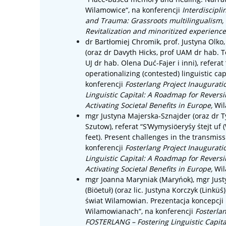
Wilamowice
“, na konferencji
Interdiscipl
and Trauma: Grassroots multilingualism,
Revitalization and minoritized experienc
dr
Bartłomiej Chromik,
prof.
Justyna Olko
(oraz
dr
Davyth Hicks,
prof UAM dr hab.
T
UJ dr hab.
Olena Duć-Fajer i inni)
, referat 
operationalizing (contested) linguistic cap
konferencji
Fosterlang Project Inaugurat
Linguistic Capital: A Roadmap for Reversi
Activating Societal Benefits in Europe,
Wil
mgr Justyna Majerska-Sznajder (oraz dr Ty
Szutow), referat “S’Wymysiöeryśy śtejt uf 
feet). Present challenges in the transmis
konferencji
Fosterlang Project Inaugurat
Linguistic Capital: A Roadmap for Reversi
Activating Societal Benefits in Europe,
Wil
mgr
Joanna Maryniak (Mȧryńok),
mgr
Jus
(Biöetuł) (oraz
lic.
Justyna Korczyk (Linküś)
świat Wilamowian. Prezentacja koncepcji 
Wilamowianach
“, na konferencji
Fosterlan
FOSTERLANG – Fostering Linguistic Capit