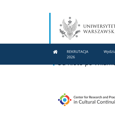
REKRUTACJA
Wydzi
2026
Od Kioto po Wilamow