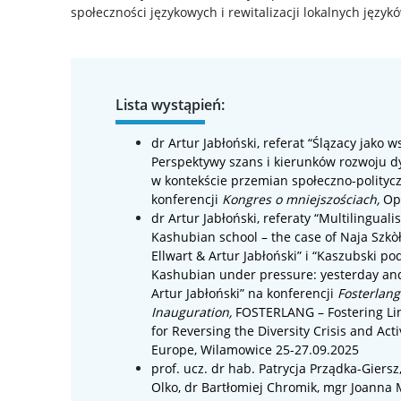
społeczności językowych i rewitalizacji lokalnych języ
Lista wystąpień:
dr Artur Jabłoński
, referat “
Ślązacy jako w
Perspektywy szans i kierunków rozwoju dy
w kontekście przemian społeczno-polityc
konferencji
Kongres o mniejszościach
,
Op
dr Artur Jabłoński, referaty “
Multilinguali
Kashubian school – the case of Naja Szk
Ellwart & Artur Jabłoński
” i “
Kaszubski pod 
Kashubian under pressure: yesterday an
Artur Jabłoński
” na konferencji
Fosterlang
Inauguration
,
FOSTERLANG – Fostering Lin
for Reversing the Diversity Crisis and Acti
Europe
, Wilamowice
25-27.09.2025
prof. ucz. dr hab. Patrycja Prządka-Giersz,
Olko
,
dr
Bartłomiej Chromik
, mgr
Joanna M