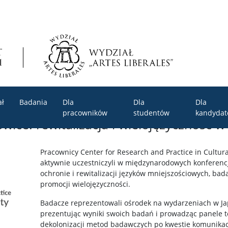
ał
Badania
Dla
Dla
Dla
pracowników
studentów
kandyda
ice: rewitalizacja i wielojęzyczność w
Pracownicy Center for Research and Practice in Cultur
aktywnie uczestniczyli w międzynarodowych konferenc
ochronie i rewitalizacji języków mniejszościowych, b
promocji wielojęzyczności.
Badacze reprezentowali ośrodek na wydarzeniach w Japon
prezentując wyniki swoich badań i prowadząc panele t
dekolonizacji metod badawczych po kwestie komunikacj