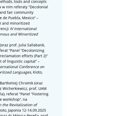
ethods, tools and concepts
(a w nim referaty “Decolonial
 and fair community
e de Puebla, Mexico” –
AI and minoritized
rencji
IV International
genous and Minoritized
oraz prof. Julia Sallabank,
erat “
Panel “Decolonizing
eclamation efforts (Part 2)”
of linguistic capital” –
nternational Conference on
oritized Languages
,
Kioto,
 Bartłomiej Chromik (oraz
z Wicherkiewicz, prof. UAM
), referat “
Panel “Fostering
ive workshop
“,
na
 the Revitalization of
ioto, Japonia 12-14.09.2025
oraz dr Mònica Pereña, prof.