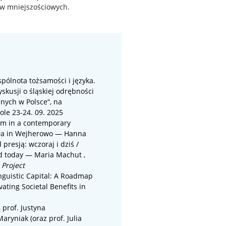
ków mniejszościowych.
spólnota tożsamości i języka.
skusji o śląskiej odrębności
znych w Polsce
“, na
ole
23-24. 09. 2025
sm in a contemporary
òła in Wejherowo — Hanna
presją: wczoraj i dziś /
d today — Maria Machut ,
 Project
guistic Capital: A Roadmap
vating Societal Benefits in
 prof.
Justyna
aryniak (oraz
prof.
Julia