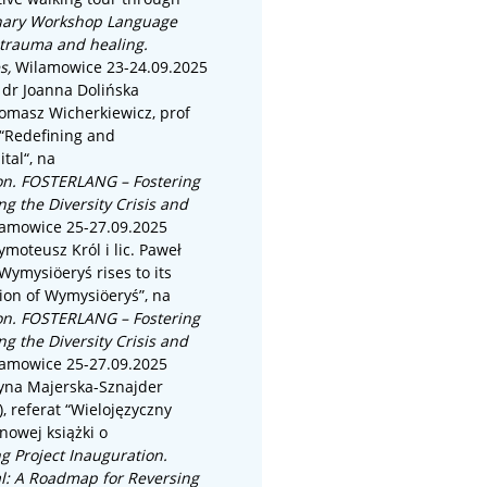
inary Workshop Language
 trauma and healing.
es,
Wilamowice 23-24.09.2025
,
dr
Joanna Dolińska
omasz Wicherkiewicz,
prof
“
Redefining and
ital
“, na
ion. FOSTERLANG – Fostering
ng the Diversity Crisis and
amowice 25-27.09.2025
moteusz Król i lic. Paweł
(Wymysiöeryś rises to its
sion of Wymysiöeryś”,
na
ion. FOSTERLANG – Fostering
ng the Diversity Crisis and
amowice 25-27.09.2025
tyna Majerska-Sznajder
)
, referat “
Wielojęzyczny
nowej książki o
g Project Inauguration.
al: A Roadmap for Reversing