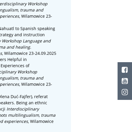
terdisciplinary Workshop
ingualism, trauma and
xperiences,
Wilamowice 23-
Nahuatl to Spanish speaking
trategy and instruction
ry Workshop Language and
uma and healing.
es,
Wilamowice 23-24.09.2025
ers Helpful in
 Experiences of
sciplinary Workshop
ingualism, trauma and
xperiences,
Wilamowice 23-
lena Duć-Fajfer)
, referat
akers. Being an ethnic
ncji
Interdisciplinary
ts multilingualism, trauma
ed experiences,
Wilamowice