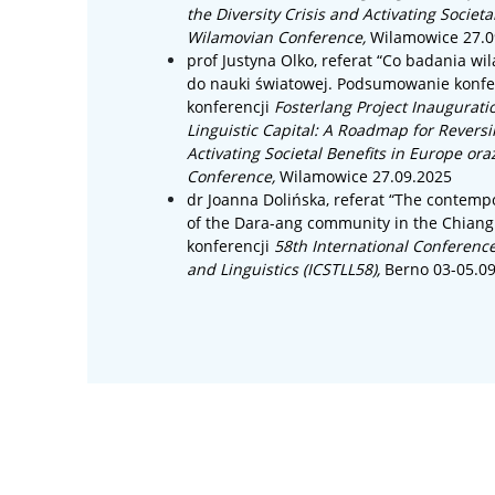
the Diversity Crisis and Activating Societa
Wilamovian Conference,
Wilamowice 27.0
prof Justyna Olko, referat “Co badania 
do nauki światowej. Podsumowanie konfer
konferencji
Fosterlang Project Inaugurat
Linguistic Capital: A Roadmap for Reversi
Activating Societal Benefits in Europe ora
Conference,
Wilamowice 27.09.2025
dr
Joanna Dolińska
, referat “
The contempor
of the Dara-ang
community in the Chiang
konferencji
58th International Conferenc
and Linguistics (ICSTLL58)
,
Berno 03-05.0