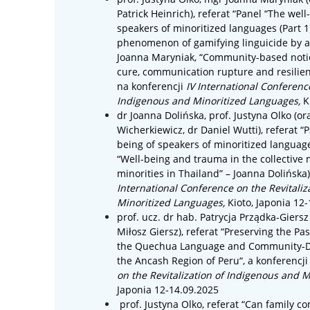
Patrick Heinrich), referat “Panel “The well
speakers of minoritized languages (Part 1
phenomenon of gamifying linguicide by a 
Joanna Maryniak, “Community-based noti
cure, communication rupture and resilienc
na konferencji
IV International Conference
Indigenous and Minoritized Languages
,
K
dr
Joanna Dolińska
, prof.
Justyna Olko (o
Wicherkiewicz
,
dr
Daniel Wutti)
, referat “
P
being of speakers of minoritized languages
“Well-being and trauma in the collective
minorities in Thailand” – Joanna Dolińska)
International Conference on the Revitaliz
Minoritized Languages
,
Kioto, Japonia 12
prof. ucz. dr hab. Patrycja Prządka-Giersz 
Miłosz Giersz), referat “
Preserving the Pa
the Quechua Language and Community-Driv
the Ancash Region of Peru
“, a konferencj
on the Revitalization of Indigenous and 
Japonia 12-14.09.2025
prof.
Justyna Olko
, referat “
Can family c