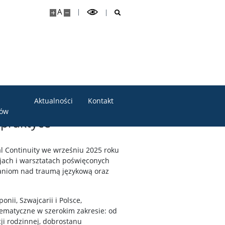
A
Aktualności
Kontakt
tów
 praktyce
al Continuity we wrześniu 2025 roku
jach i warsztatach poświęconych
adaniom nad traumą językową oraz
ii, Szwajcarii i Polsce,
ematyczne w szerokim zakresie: od
i rodzinnej, dobrostanu