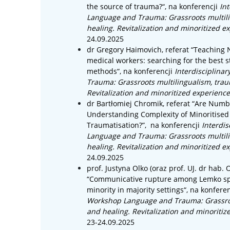
the source of trauma?
“, na konferencji
In
Language and Trauma: Grassroots multil
healing. Revitalization and minoritized e
24.09.2025
dr
Gregory Haimovich
, referat “
Teaching 
medical workers: searching for the best s
methods
“, na konferencji
Interdisciplina
Trauma: Grassroots multilingualism, tra
Revitalization and minoritized experienc
dr Bartłomiej Chromik, referat “Are Numb
Understanding Complexity of Minoritised
Traumatisation?”,
na konferencji
Interdi
Language and Trauma: Grassroots multil
healing. Revitalization and minoritized e
24.09.2025
prof.
Justyna Olko (oraz
prof. UJ. dr hab.
O
“
Communicative rupture among Lemko spe
minority in majority settings
“, na konfere
Workshop Language and Trauma: Grassroo
and healing. Revitalization and minoritiz
23-24.09.2025