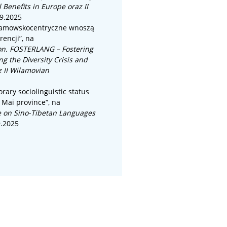
l Benefits in Europe oraz II
9.2025
wilamowskocentryczne wnoszą
encji”, na
ion. FOSTERLANG – Fostering
ng the Diversity Crisis and
z II Wilamovian
ary sociolinguistic status
 Mai province
“, na
e on Sino-Tibetan Languages
9.2025