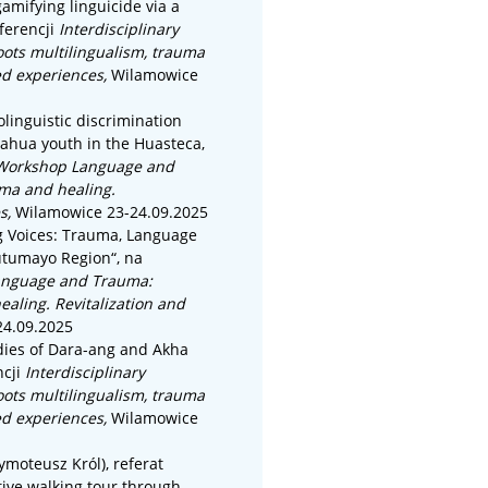
amifying linguicide via a
ferencji
Interdisciplinary
ts multilingualism, trauma
ed experiences,
Wilamowice
linguistic discrimination
Nahua youth in the Huasteca,
y Workshop Language and
uma and healing.
es,
Wilamowice 23-24.09.2025
g Voices: Trauma, Language
Putumayo Region
“, na
Language and Trauma:
aling. Revitalization and
24.09.2025
dies of Dara-ang and Akha
ncji
Interdisciplinary
ts multilingualism, trauma
ed experiences,
Wilamowice
ymoteusz Król)
, referat
ive walking tour through