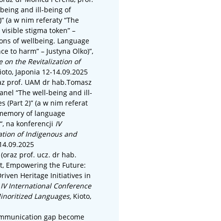
-being and ill-being of
)” (a w nim referaty “The
visible stigma token” –
ons of wellbeing. Language
e to harm” – Justyna Olko)”,
 on the Revitalization of
ioto, Japonia 12-14.09.2025
raz
prof. UAM dr hab.
Tomasz
anel “The well-being and ill-
 (Part 2)” (a w nim referat
 memory of language
“, na konferencji
IV
ation of Indigenous and
-14.09.2025
(oraz prof. ucz. dr hab.
st, Empowering the Future:
en Heritage Initiatives in
i
IV International Conference
Minoritized Languages
,
Kioto,
ommunication gap become