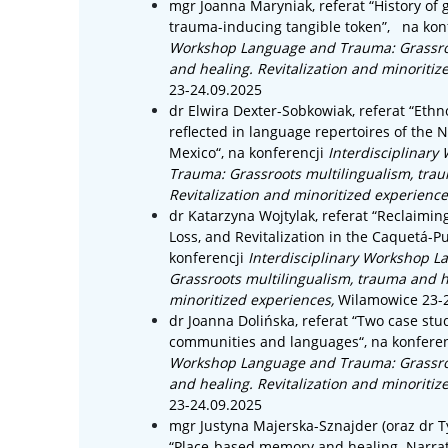
mgr Joanna Maryniak, referat “History of g
trauma-inducing tangible token”,
na kon
Workshop Language and Trauma: Grassroo
and healing. Revitalization and minoritiz
23-24.09.2025
dr
Elwira Dexter-Sobkowiak
, referat “
Ethno
reflected in language repertoires of the 
Mexico
“,
na konferencji
Interdisciplinar
Trauma: Grassroots multilingualism, tra
Revitalization and minoritized experienc
dr
Katarzyna Wojtylak
, referat “
Reclaimin
Loss, and Revitalization in the Caquetá-
konferencji
Interdisciplinary Workshop 
Grassroots multilingualism, trauma and he
minoritized experiences,
Wilamowice 23-
dr Joanna Dolińska, referat “
Two case stu
communities and languages
“,
na konfere
Workshop Language and Trauma: Grassroo
and healing. Revitalization and minoritiz
23-24.09.2025
mgr
Justyna Majerska-Sznajder (oraz
dr
T
“
Place-based memory and healing. Narrat