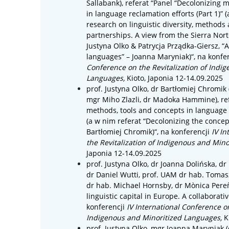
Sallabank)
, referat “
Panel “Decolonizing m
in language reclamation efforts (Part 1)” 
research on linguistic diversity, methods
partnerships. A view from the Sierra Nort
Justyna Olko & Patrycja Prządka-Giersz, “
languages” – Joanna Maryniak)
“, na konfe
Conference on the Revitalization of Indi
Languages
,
Kioto, Japonia 12-14.09.2025
prof. Justyna Olko, dr Bartłomiej Chromik (
mgr Miho Zlazli, dr Madoka Hammine), ref
methods, tools and concepts in language r
(a w nim referat “Decolonizing the concept 
Bartłomiej Chromik)
“,
na konferencji
IV I
the Revitalization of Indigenous and Min
Japonia 12-14.09.2025
prof. Justyna Olko, dr Joanna Dolińska, dr
dr Daniel Wutti, prof. UAM dr hab. Tomas
dr hab. Michael Hornsby, dr Mònica Pereña
linguistic capital in Europe. A collaborat
konferencji
IV International Conference on
Indigenous and Minoritized Languages
,
K
prof. Justyna Olko, mgr Joanna Maryniak (