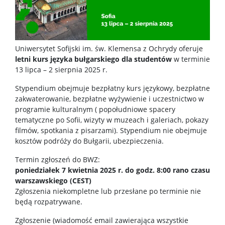
Dziekanat ds. studenckich
Uniwersytet Sofijski im. św. Klemensa z Ochrydy oferuje
Studia I stopnia
letni kurs języka bułgarskiego dla studentów
w terminie
13 lipca – 2 sierpnia 2025 r.
Studia II stopnia
Stypendium obejmuje bezpłatny kurs językowy, bezpłatne
zakwaterowanie, bezpłatne wyżywienie i uczestnictwo w
programie kulturalnym ( popołudniowe spacery
Minigranty
tematyczne po Sofii, wizyty w muzeach i galeriach, pokazy
filmów, spotkania z pisarzami). Stypendium nie obejmuje
kosztów podróży do Bułgarii, ubezpieczenia.
Opłaty
Termin zgłoszeń do BWZ:
poniedziałek 7 kwietnia 2025 r. do godz. 8:00 rano czasu
Dyżury wykładowców
warszawskiego (CEST)
Zgłoszenia niekompletne lub przesłane po terminie nie
będą rozpatrywane.
Wsparcie dla studentów
Zgłoszenie (wiadomość email zawierająca wszystkie