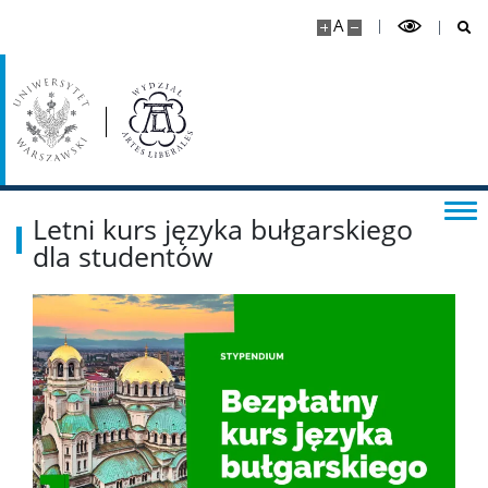
Dla pracowników
A
Kadra naukowa
Szkolenia i kursy
Ogłoszenia
Letni kurs języka bułgarskiego
dla studentów
Instrukcje
Dni wolne od pracy
Dla studentów
Ogłoszenia