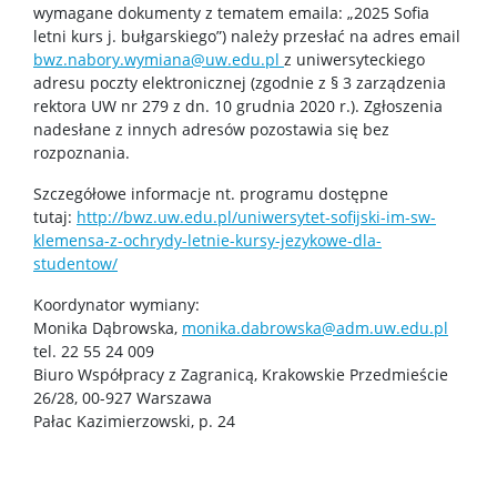
wymagane dokumenty z tematem emaila: „2025 Sofia
Erasmus+
letni kurs j. bułgarskiego”) należy przesłać na adres email
bwz.nabory.wymiana@uw.edu.pl
z uniwersyteckiego
adresu poczty elektronicznej (zgodnie z § 3 zarządzenia
Rada Samorządu Studentów
rektora UW nr 279 z dn. 10 grudnia 2020 r.). Zgłoszenia
nadesłane z innych adresów pozostawia się bez
rozpoznania.
Koła naukowe
Szczegółowe informacje nt. programu dostępne
tutaj:
http://bwz.uw.edu.pl/
uniwersytet-sofijski-im-sw-
Biblioteka Wydziału
klemensa-z-ochrydy-letnie-
kursy-jezykowe-dla-
studentow/
Kalendarz akademicki
Koordynator wymiany:
Monika Dąbrowska,
monika.dabrowska@adm.uw.edu.pl
tel. 22 55 24 009
Dla kandydatów
Biuro Współpracy z Zagranicą, Krakowskie Przedmieście
26/28, 00-927 Warszawa
Pałac Kazimierzowski, p. 24
Rekrutacja