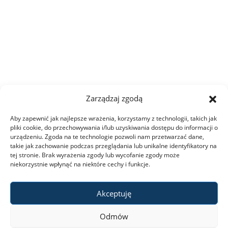
Studia I stopnia
Studia II stopnia
Aktualności
Kontakt
Zarządzaj zgodą
Aby zapewnić jak najlepsze wrażenia, korzystamy z technologii, takich jak
pliki cookie, do przechowywania i/lub uzyskiwania dostępu do informacji o
urządzeniu. Zgoda na te technologie pozwoli nam przetwarzać dane,
takie jak zachowanie podczas przeglądania lub unikalne identyfikatory na
tej stronie. Brak wyrażenia zgody lub wycofanie zgody może
niekorzystnie wpłynąć na niektóre cechy i funkcje.
Akceptuję
Odmów