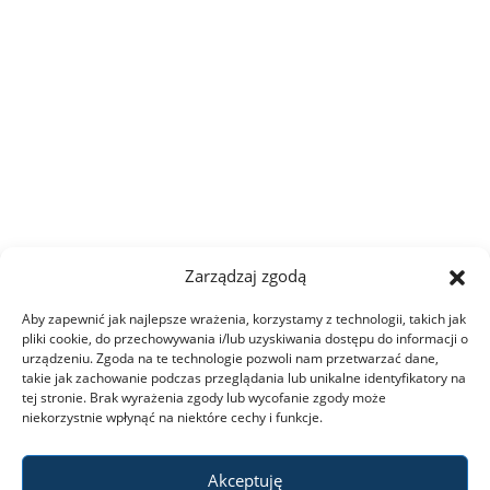
Studia I stopnia
Studia II stopnia
Minigranty
Opłaty
Zarządzaj zgodą
Aby zapewnić jak najlepsze wrażenia, korzystamy z technologii, takich jak
Dyżury wykładowców
pliki cookie, do przechowywania i/lub uzyskiwania dostępu do informacji o
urządzeniu. Zgoda na te technologie pozwoli nam przetwarzać dane,
takie jak zachowanie podczas przeglądania lub unikalne identyfikatory na
Wsparcie dla studentów
tej stronie. Brak wyrażenia zgody lub wycofanie zgody może
niekorzystnie wpłynąć na niektóre cechy i funkcje.
Erasmus+
Akceptuję