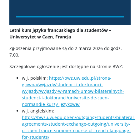
Kadra naukowa
Szkolenia i kursy
Letni kurs języka francuskiego dla studentów –
Uniwersytet w Caen, Francja
Ogłoszenia
Zgłoszenia przyjmowane są do 2 marca 2026 do godz.
7.00.
Instrukcje
Szczegółowe ogłoszenie jest dostępne na stronie BWZ:
w j. polskim:
https://bwz.uw.edu.pl/strona-
Dni wolne od pracy
glowna/wyjazdy/studenci-i-doktoranci-
wyjazdy/wyjazdy-w-ramach-umow-bilateralnych-
studenci-i-doktoranci/universite-de-caen-
Dla studentów
normandie-kursy-jezykowe/
w j. angielskim:
https://bwz.uw.edu.pl/en/outgoing/students/bilateral-
Ogłoszenia
agreements-student-exchange-outgoing/university-
of-caen-france-summer-course-of-french-language-
Dziekanat ds. studenckich
for-students/