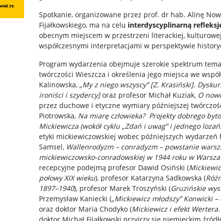
Spotkanie, organizowane przez prof. dr hab. Alinę Now
Fijałkowskiego, ma na celu
interdyscyplinarną refleks
obecnym miejscem w przestrzeni literackiej, kulturowej 
współczesnymi interpretacjami w perspektywie historyczn
Program wydarzenia obejmuje szerokie spektrum temat
twórczości Wieszcza i określenia jego miejsca we współ
Kalinowska,
„My z niego wszyscy” [Z. Krasiński]. Dyskur
ironiści i szydercy]
oraz profesor Michał Kuziak,
O nowo
przez duchowe i etyczne wymiary późniejszej twórczoś
Piotrowska,
Na miarę człowieka? Projekty dobrego byt
Mickiewicza (wokół cyklu „Zdań i uwag” i jednego lozań
etyki mickiewiczowskiej wobec późniejszych wydarzeń h
Samsel,
Wallenrodyzm – conradyzm – powstanie warsza
mickiewiczowsko-conradowskiej w 1944 roku w Warsza
recepcyjne podejmą profesor Dawid Osiński (
Mickiewic
połowy XIX wieku
), profesor Katarzyna Sadkowska (
Różn
1897–1940
), profesor Marek Troszyński (
Gruzińskie wys
Przemysław Kaniecki (
„Mickiewicz młodszy” Konwicki –
oraz doktor Maria Chodyko (
Mickiewicz i efekt Wertera
doktor Michał Fijałkowski przyjrzy się niemieckim źró