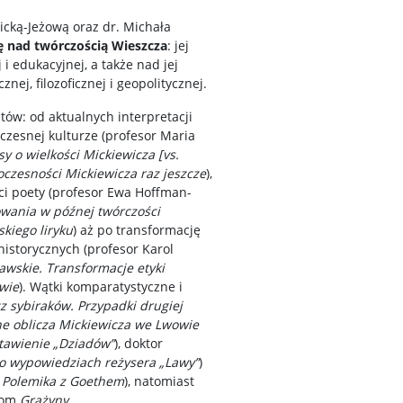
icką-Jeżową oraz dr. Michała
ję nad twórczością Wieszcza
: jej
i edukacyjnej, a także nad jej
ej, filozoficznej i geopolitycznej.
ów: od aktualnych interpretacji
czesnej kulturze (profesor Maria
sy o wielkości Mickiewicza [vs.
czesności Mickiewicza raz jeszcze
),
ci poety (profesor Ewa Hoffman-
owania w późnej twórczości
skiego liryku
) aż po transformację
istorycznych (profesor Karol
wskie. Transformacje etyki
wie
). Wątki komparatystyczne i
z sybiraków. Przypadki drugiej
e oblicza Mickiewicza we Lwowie
tawienie „Dziadów”
), doktor
 o wypowiedziach reżysera „Lawy”
)
. Polemika z Goethem
), natomiast
dłom
Grażyny
.