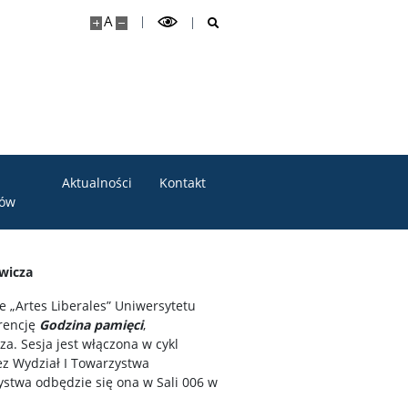
A
Aktualności
Kontakt
tów
ewicza
 „Artes Liberales” Uniwersytetu
rencję
Godzina pamięci
,
a. Sesja jest włączona w cykl
ez Wydział I Towarzystwa
stwa odbędzie się ona w Sali 006 w