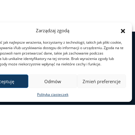
Zarządzaj zgodą
 jak najlepsze wrażenia, korzystamy z technologii, takich jak pliki cookie,
ywania i/lub uzyskiwania dostępu do informacji o urządzeniu. Zgoda na te
 pozwoli nam przetwarzać dane, takie jak zachowanie podczas
 lub unikalne identyfikatory na tej stronie. Brak wyrażenia zgody lub
gody może niekorzystnie wpłynąć na niektóre cechy i funkcje.
ceptuję
Odmów
Zmień preferencje
Polityka ciasteczek
ul. Nowy Świat 69
00–046 Warszawa
tel. 22 55 20 131