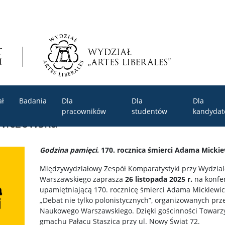
ał
Badania
Dla
Dla
Dla
pracowników
studentów
kandyda
ewiczowska
Godzina pamięci
. 170. rocznica śmierci Adama Micki
Międzywydziałowy Zespół Komparatystyki przy Wydziale
Warszawskiego zaprasza
26 listopada 2025 r.
na konfe
upamiętniającą 170. rocznicę śmierci Adama Mickiewicz
„Debat nie tylko polonistycznych”, organizowanych prz
Naukowego Warszawskiego. Dzięki gościnności Towarzy
gmachu Pałacu Staszica przy ul. Nowy Świat 72.