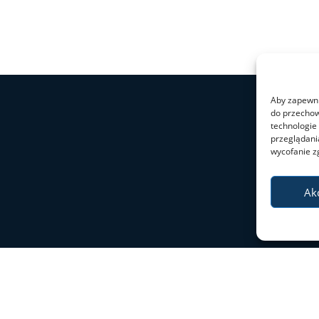
Aby zapewnić
do przechow
technologie
przeglądania
wycofanie z
Ak