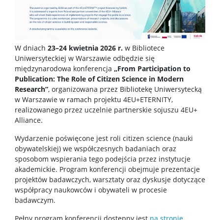
Szkolenia i kursy
W dniach
23–24 kwietnia 2026 r.
w Bibliotece
Ogłoszenia
Uniwersyteckiej w Warszawie odbędzie się
międzynarodowa konferencja
„From Participation to
Publication: The Role of Citizen Science in Modern
Instrukcje
Research”
, organizowana przez Bibliotekę Uniwersytecką
w Warszawie w ramach projektu 4EU+ETERNITY,
realizowanego przez uczelnie partnerskie sojuszu 4EU+
Dni wolne od pracy
Alliance.
Wydarzenie poświęcone jest roli citizen science (nauki
Dla studentów
obywatelskiej) we współczesnych badaniach oraz
sposobom wspierania tego podejścia przez instytucje
akademickie. Program konferencji obejmuje prezentacje
Ogłoszenia
projektów badawczych, warsztaty oraz dyskusje dotyczące
współpracy naukowców i obywateli w procesie
badawczym.
Dziekanat ds. studenckich
Pełny program konferencji dostępny jest
na stronie