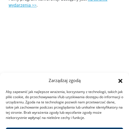
wydarzenia >>
.
Studia I stopnia
Studia II stopnia
Minigranty
Opłaty
Dyżury wykładowców
Zarządzaj zgodą
Aby zapewnić jak najlepsze wrażenia, korzystamy z technologii, takich jak
Wsparcie dla studentów
pliki cookie, do przechowywania i/lub uzyskiwania dostępu do informacji o
urządzeniu. Zgoda na te technologie pozwoli nam przetwarzać dane,
takie jak zachowanie podczas przeglądania lub unikalne identyfikatory na
Erasmus+
tej stronie. Brak wyrażenia zgody lub wycofanie zgody może
niekorzystnie wpłynąć na niektóre cechy i funkcje.