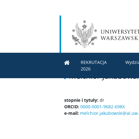
REKRUTACJA
Wydzi
2026
Melchior Jakubowsk
stopnie i tytuły:
dr
ORCID:
0000-0001-9682-698X
e-mail:
melchior.jakubowski@al.uw.