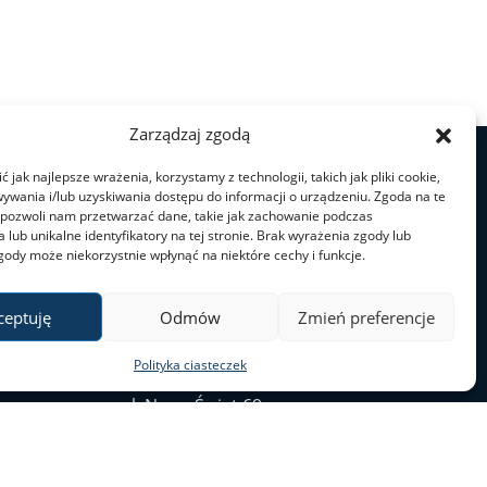
Zarządzaj zgodą
 jak najlepsze wrażenia, korzystamy z technologii, takich jak pliki cookie,
ywania i/lub uzyskiwania dostępu do informacji o urządzeniu. Zgoda na te
 pozwoli nam przetwarzać dane, takie jak zachowanie podczas
 lub unikalne identyfikatory na tej stronie. Brak wyrażenia zgody lub
gody może niekorzystnie wpłynąć na niektóre cechy i funkcje.
ceptuję
Odmów
Zmień preferencje
Polityka ciasteczek
ul. Nowy Świat 69
00–046 Warszawa
tel. 22 55 20 131