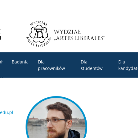
ał
Badania
Dla
Dla
Dla
pracowników
studentów
kandyda
i
edu.pl