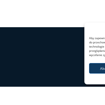
Aby zapewnić
do przechow
technologie
przeglądania
wycofanie z
Ak