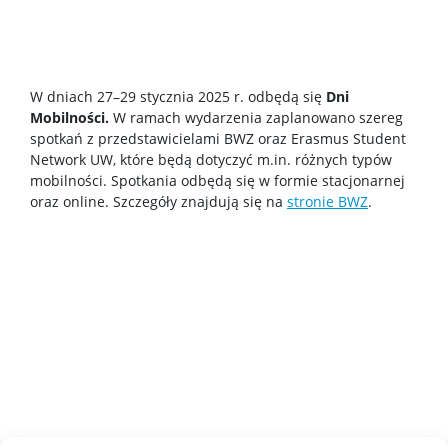
Czasopisma
Calls for papers
W dniach 27–29 stycznia 2025 r. odbędą się
Dni
Mobilności.
W ramach wydarzenia zaplanowano szereg
Sekcja Obsługi Badań Naukowych
spotkań z przedstawicielami BWZ oraz Erasmus Student
Network UW, które będą dotyczyć m.in. różnych typów
mobilności. Spotkania odbędą się w formie stacjonarnej
Dla pracowników
oraz online. Szczegóły znajdują się na
stronie BWZ
.
Kadra naukowa
Szkolenia i kursy
Ogłoszenia
Instrukcje