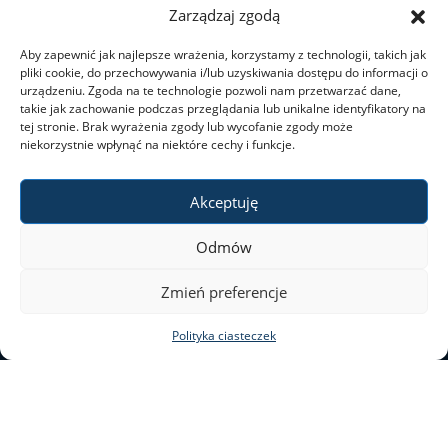
Zarządzaj zgodą
Dni wolne od pracy
Aby zapewnić jak najlepsze wrażenia, korzystamy z technologii, takich jak
pliki cookie, do przechowywania i/lub uzyskiwania dostępu do informacji o
urządzeniu. Zgoda na te technologie pozwoli nam przetwarzać dane,
Dla studentów
takie jak zachowanie podczas przeglądania lub unikalne identyfikatory na
tej stronie. Brak wyrażenia zgody lub wycofanie zgody może
niekorzystnie wpłynąć na niektóre cechy i funkcje.
Ogłoszenia
Akceptuję
Dziekanat ds. studenckich
Odmów
ul. Nowy Świat 69
Studia I stopnia
Zmień preferencje
00–046 Warszawa
Polityka ciasteczek
Studia II stopnia
tel. 22 55 20 131
al@al.uw.edu.pl
Minigranty
Deklaracja dostępności