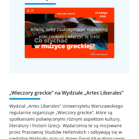
Kalendarz akademicki
Kliknij, żeby zaakceptować marketing
Dla kandydatów
pliki cookies i włączyć tę treść
Rekrutacja
Studia I stopnia
Studia II stopnia
„Wieczory greckie” na Wydziale „Artes Liberales”
Wydział „Artes Liberales” Uniwersytetu Warszawskiego
Aktualności
regularnie organizuje „Wieczory greckie”, które są
spotkaniami poświęconymi różnym aspektom kultury,
literatury i historii Grecji. Wydarzenia te są inicjowane
Kontakt
przez Pracownię Studiów Helleńskich i odbywają się w
siedzibie Wydziału przy ul. Nowy Świat 69 w Warszawie,