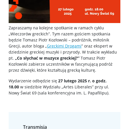
Minigranty
Opłaty
Zapraszamy na kolejne spotkanie w ramach cyklu
„Wieczorów greckich”. Tym razem gościem spotkania
Dyżury wykładowców
będzie Tomasz Piotr Kozłowski – podróżnik, miłośnik
Grecji, autor bloga „
Greckimi Drogami
” oraz ekspert w
dziedzinie greckiej muzyki i przyrody. W trakcie wykładu
Wsparcie dla studentów
pt.
„Co słychać w muzyce greckiej?”
Tomasz Piotr
Kozłowski zabierze uczestników w fascynującą podróż
przez dźwięki, które kształtują grecką kulturę.
Erasmus+
Wydarzenie odbędzie się
27 lutego 2025 r. o godz.
18.00
w siedzibie Wydziału „Artes Liberales” przy ul.
Rada Samorządu Studentów
Nowy Świat 69 (sala konferencyjna im. L. Papafilipu).
Koła naukowe
Biblioteka Wydziału
Transmisja