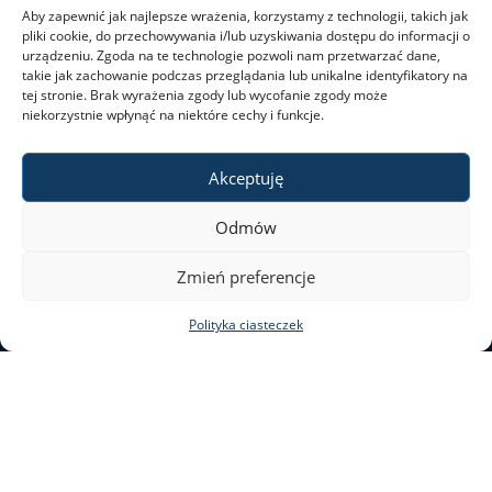
Aby zapewnić jak najlepsze wrażenia, korzystamy z technologii, takich jak
pliki cookie, do przechowywania i/lub uzyskiwania dostępu do informacji o
urządzeniu. Zgoda na te technologie pozwoli nam przetwarzać dane,
takie jak zachowanie podczas przeglądania lub unikalne identyfikatory na
tej stronie. Brak wyrażenia zgody lub wycofanie zgody może
niekorzystnie wpłynąć na niektóre cechy i funkcje.
Akceptuję
Odmów
ul. Nowy Świat 69
Zmień preferencje
00–046 Warszawa
Polityka ciasteczek
tel. 22 55 20 131
al@al.uw.edu.pl
Deklaracja dostępności