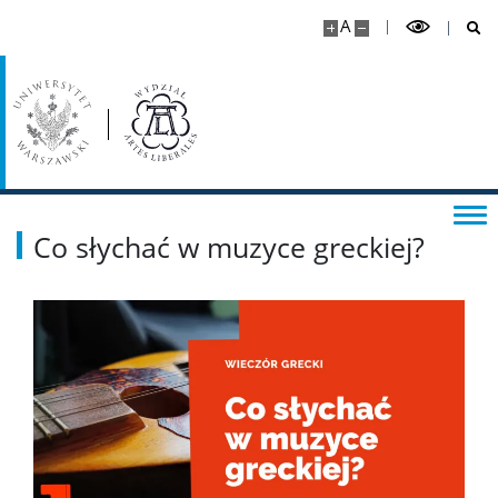
Instrukcje
A
Dni wolne od pracy
Dla studentów
Ogłoszenia
Co słychać w muzyce greckiej?
Dziekanat ds. studenckich
Studia I stopnia
Studia II stopnia