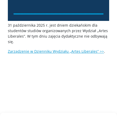
Czasopisma
Calls for papers
31 października 2025 r. jest dniem dziekańskim dla
studentów studiów organizowanych przez Wydział „Artes
Sekcja Obsługi Badań Naukowych
Liberales”. W tym dniu zajęcia dydaktyczne nie odbywają
się.
Dla pracowników
Zarządzenie w Dzienniku Wydziału „Artes Liberales” >>
.
Kadra naukowa
Szkolenia i kursy
Ogłoszenia
Instrukcje