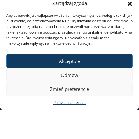
Zarządzaj zgodą
Dni wolne od pracy
Aby zapewnić jak najlepsze wrażenia, korzystamy z technologii, takich jak
pliki cookie, do przechowywania i/lub uzyskiwania dostępu do informacji o
urządzeniu. Zgoda na te technologie pozwoli nam przetwarzać dane,
takie jak zachowanie podczas przeglądania lub unikalne identyfikatory na
Dla studentów
tej stronie. Brak wyrażenia zgody lub wycofanie zgody może
niekorzystnie wpłynąć na niektóre cechy i funkcje.
Ogłoszenia
Akceptuję
Dziekanat ds. studenckich
Odmów
ul. Nowy Świat 69
Zmień preferencje
Studia I stopnia
00–046 Warszawa
Polityka ciasteczek
tel. 22 55 20 131
Studia II stopnia
al@al.uw.edu.pl
Minigranty
Deklaracja dostępności