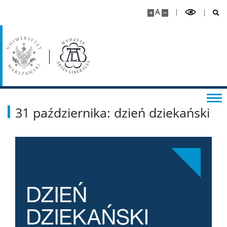
A
Newsletter
Identyfikacja
Badania
Profil badawczy
31 października: dzień dziekański
Projekty
Publikacje
Serie wydawnicze