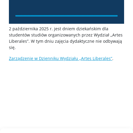
Czasopisma
Calls for papers
2 października 2025 r. jest dniem dziekańskim dla
studentów studiów organizowanych przez Wydział „Artes
Sekcja Obsługi Badań Naukowych
Liberales”. W tym dniu zajęcia dydaktyczne nie odbywają
się.
Dla pracowników
Zarządzenie w Dzienniku Wydziału „Artes Liberales”
.
Kadra naukowa
Szkolenia i kursy
Ogłoszenia
Instrukcje