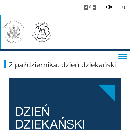
A
Newsletter
Identyfikacja
Badania
Profil badawczy
2 października: dzień dziekański
Projekty
Publikacje
Serie wydawnicze