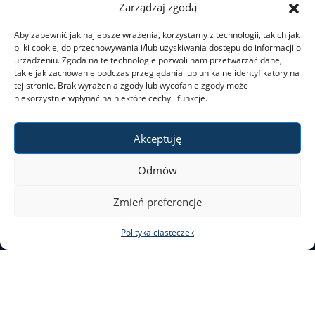
Zarządzaj zgodą
Dni wolne od pracy
Aby zapewnić jak najlepsze wrażenia, korzystamy z technologii, takich jak
pliki cookie, do przechowywania i/lub uzyskiwania dostępu do informacji o
urządzeniu. Zgoda na te technologie pozwoli nam przetwarzać dane,
takie jak zachowanie podczas przeglądania lub unikalne identyfikatory na
Dla studentów
tej stronie. Brak wyrażenia zgody lub wycofanie zgody może
niekorzystnie wpłynąć na niektóre cechy i funkcje.
Ogłoszenia
Akceptuję
Dziekanat ds. studenckich
Odmów
ul. Nowy Świat 69
Zmień preferencje
Studia I stopnia
00–046 Warszawa
Polityka ciasteczek
tel. 22 55 20 131
Studia II stopnia
al@al.uw.edu.pl
Minigranty
Deklaracja dostępności