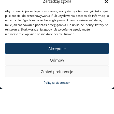
Zarządzaj zgodą
Aby zapewnić jak najlepsze wrażenia, korzystamy z technologii, takich jak
Dni wolne od pracy
pliki cookie, do przechowywania i/lub uzyskiwania dostępu do informacji o
urządzeniu. Zgoda na te technologie pozwoli nam przetwarzać dane,
takie jak zachowanie podczas przeglądania lub unikalne identyfikatory na
Dla studentów
tej stronie. Brak wyrażenia zgody lub wycofanie zgody może
niekorzystnie wpłynąć na niektóre cechy i funkcje.
Ogłoszenia
Akceptuję
Odmów
Dziekanat ds. studenckich
Zmień preferencje
Studia I stopnia
Polityka ciasteczek
Studia II stopnia
ul. Nowy Świat 69
00–046 Warszawa
Minigranty
tel. 22 55 20 131