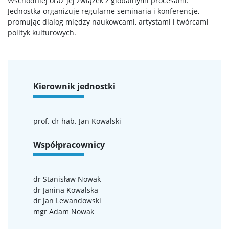
Wschodniej oraz jej związek z globalnymi procesami.
Jednostka organizuje regularne seminaria i konferencje,
promując dialog między naukowcami, artystami i twórcami
Rada Samorządu Studentów
polityk kulturowych.
Koła naukowe
Kierownik jednostki
Biblioteka Wydziału
Kalendarz akademicki
prof. dr hab. Jan Kowalski
Współpracownicy
Dla kandydatów
dr Stanisław Nowak
Rekrutacja
dr Janina Kowalska
dr Jan Lewandowski
mgr Adam Nowak
Studia I stopnia