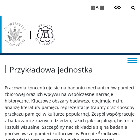
Dziekanat ds. studenckich
A
Studia I stopnia
Studia II stopnia
Minigranty
Przykładowa jednostka
Opłaty
Pracownia koncentruje się na badaniu mechanizmów pamięci
zbiorowej oraz ich wpływu na współczesne narracje
Dyżury wykładowców
historyczne. Kluczowe obszary badawcze obejmują m.in.
analizę literatury pamięci, reprezentacje traumy oraz sposoby
przekazu pamięci w kulturze popularnej. Zespół współpracuje
Wsparcie dla studentów
z badaczami z różnych dziedzin, takich jak socjologia, historia
i sztuki wizualne. Szczególny nacisk kładzie się na badania
porównawcze pamięci kulturowej w Europie Środkowo-
Erasmus+