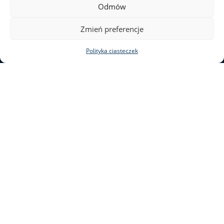
Odmów
Zmień preferencje
Polityka ciasteczek
ul. Nowy Świat 69
00–046 Warszawa
tel. 22 55 20 131
al@al.uw.edu.pl
Deklaracja dostępności
Mapa stron
Facebook
Youtube
Instagram