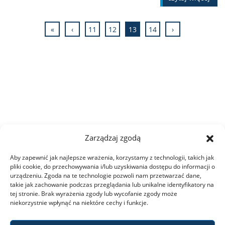
«
‹
11
12
13
14
›
Zarządzaj zgodą
Aby zapewnić jak najlepsze wrażenia, korzystamy z technologii, takich jak
pliki cookie, do przechowywania i/lub uzyskiwania dostępu do informacji o
urządzeniu. Zgoda na te technologie pozwoli nam przetwarzać dane,
takie jak zachowanie podczas przeglądania lub unikalne identyfikatory na
tej stronie. Brak wyrażenia zgody lub wycofanie zgody może
niekorzystnie wpłynąć na niektóre cechy i funkcje.