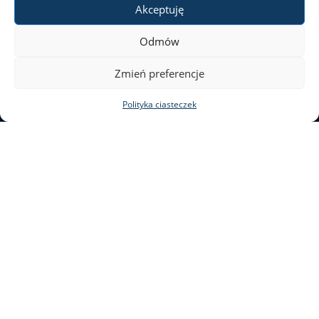
Akceptuję
Odmów
Zmień preferencje
Polityka ciasteczek
ul. Nowy Świat 69
00–046 Warszawa
tel. 22 55 20 131
al@al.uw.edu.pl
Deklaracja dostępności
Mapa stron